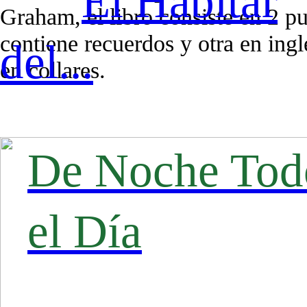
El Habitar
Graham, el libro consiste en 2 pu
contiene recuerdos y otra en ingl
del...
en collares.
De Noche Tod
el Día