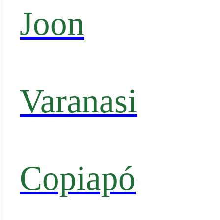
Joon
Varanasi
Copiapó