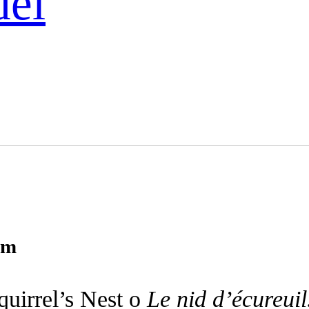
del
am
quirrel’s Nest o
Le nid d’écureui