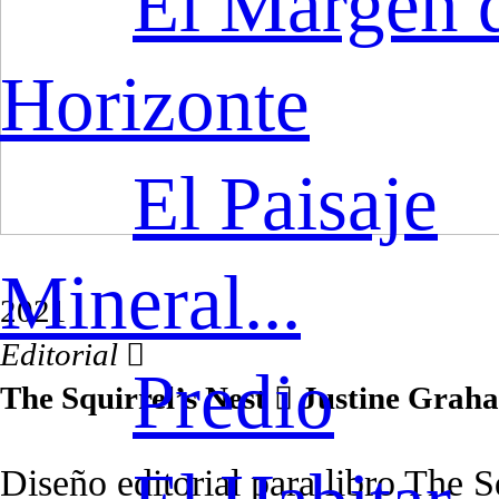
El Margen 
Horizonte
El Paisaje
Mineral...
2021
Editorial ︎
Predio
The Squirrel’s Nest ︎︎︎ Justine Grah
Diseño editorial para libro The S