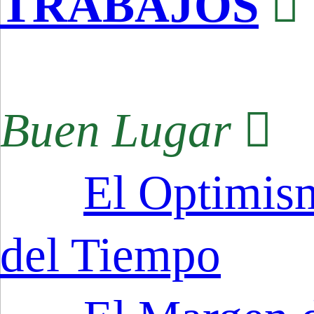
TRABAJOS
︎
Buen Lugar ︎
El Optimis
del Tiempo